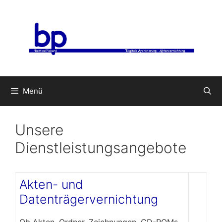
Zum
Inhalt
springen
Menü
Unsere
Dienstleistungsangebote
Akten- und
Datenträgervernichtung
Ob Akten, Ordner, Zeichnungen, CD-ROMs,